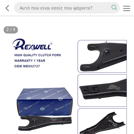
2
/
9