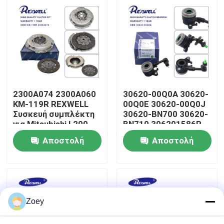
Σχετικά με εμάς
Επισκέψεις στο εργοστάσιο
Έλεγχος Ποιότητας
2300A074 2300A060
30620-00Q0A 30620-
KM-119R REXWELL
00Q0E 30620-00Q0J
Συσκευή συμπλέκτη
30620-BN700 30620-
Επικοινωνήστε μαζί μας
για Mitsubishi L200
BN710 306201586R
Triton
Κεντρικός κυλίνδρος
Αποστολή
Αποστολή
σκλάβου συμπλέκτη
Υδραυλικό
Ειδήσεις
ερώτησης
ερώτησης
ρυμουλκούμενο
απελευθέρωσης
συμπλέκτη Για Nissan
υποθέσεις
Zoey
Ζητήστε μια προσφορά