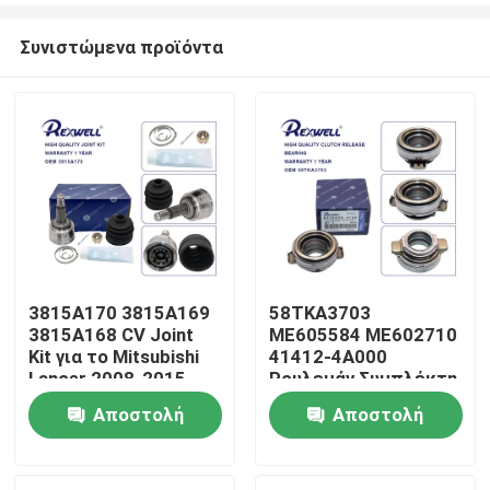
Συνιστώμενα προϊόντα
3815A170 3815A169
58TKA3703
3815A168 CV Joint
ME605584 ME602710
Σπίτι
Kit για το Mitsubishi
41412-4A000
Lancer 2008-2015
Ρουλεμάν Συμπλέκτη
για Mitsubishi Canter
Αποστολή
Αποστολή
Προϊόντα
Pajero
ερώτησης
ερώτησης
Βίντεο