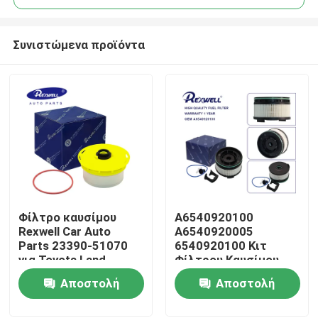
Συνιστώμενα προϊόντα
Φίλτρο καυσίμου
A6540920100
Σπίτι
Rexwell Car Auto
A6540920005
Parts 23390-51070
6540920100 Κιτ
για Toyota Land
Φίλτρου Καυσίμου
Προϊόντα
Cruiser 1HZ 1VDFTV
Αυτοκινήτου Για
Αποστολή
Αποστολή
Mercedes-Benz E
W213 E220D
ερώτησης
ερώτησης
Βίντεο