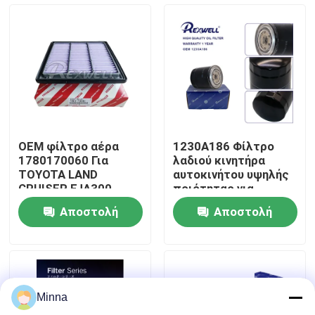
Σχετικά με εμάς
Επισκέψεις στο εργοστάσιο
Έλεγχος Ποιότητας
OEM φίλτρο αέρα
1230A186 Φίλτρο
1780170060 Για
λαδιού κινητήρα
Επικοινωνήστε μαζί μας
TOYOTA LAND
αυτοκινήτου υψηλής
CRUISER FJA300
ποιότητας για
GRJ300 VJA300
Mitsubishi Triton L200
Αποστολή
Αποστολή
17801-70060
Pajero Strada 2008-
Ειδήσεις
2015
ερώτησης
ερώτησης
υποθέσεις
Minna
Ζητήστε μια προσφορά