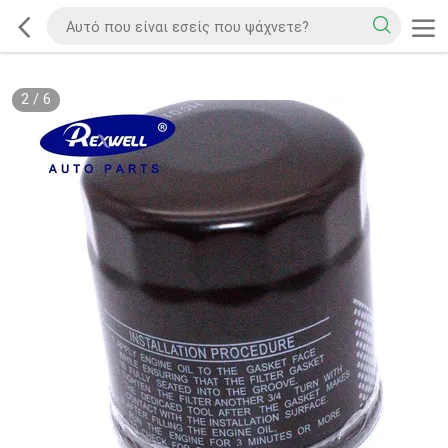
2
/
6