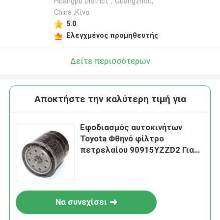
Huangpu District，Guangzhou,
China ,Κίνα
5.0
Ελεγχμένος προμηθευτής
Δείτε περισσότερων
Αποκτήστε την καλύτερη τιμή για
Εφοδιασμός αυτοκινήτων
Toyota Φθηνό φίλτρο
πετρελαίου 90915YZZD2 Για
την Toyota 90915-YZZD2
90915-YZZD4
Να συνεχίσει