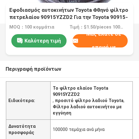
Εφοδιασμός αυτοκινήτων Toyota Φθηνό φίλτρο
πετρελαίου 90915YZZD2 Για την Toyota 90915-
YZZD2 90915-YZZD4
MOQ：100 κομμάτια
Τιμή：$1.50/pieces 100-499 pieces
Μας ελάτε σε
Καλύτερη τιμή
επαφή με
Περιγραφή προϊόντων
Το φίλτρο ελαίου Toyota
90915YZZD2
Ειδικότερα:
,
προσιτό φίλτρο λαδιού Toyota
,
Φίλτρο λαδιού αυτοκινήτου με
εγγύηση
Δυνατότητα
100000 τεμάχια ανά μήνα
προσφοράς