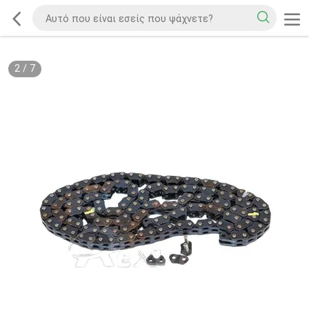
2
/
7