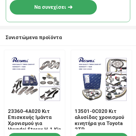
Να συνεχίσει
Συνιστώμενα προϊόντα
Σπίτι
23360-4A020 Κιτ
13501-0C020 Κιτ
Προϊόντα
Επισκευής Ιμάντα
αλυσίδας χρονισμού
Χρονισμού για
κινητήρα για Toyota
Hyundai Starex H-1 Kia
2TR
Βίντεο
K2500 Porter Sorento