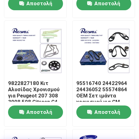
Αποστολή
Αποστολή
ερώτησης
ερώτησης
Σχετικά με εμάς
Επισκέψεις στο εργοστάσιο
Έλεγχος Ποιότητας
Επικοινωνήστε μαζί μας
9822827180 Κιτ
95516740 24422964
Αλυσίδας Χρονισμού
24436052 55574864
για Peugeot 207 308
OEM Σετ ιμάντα
Ειδήσεις
3008 508 Citroen C4
χρονισμού για GM
C5
Chevrolet Aveo Opel
Αποστολή
Αποστολή
Astra Vauxhall
υποθέσεις
ερώτησης
ερώτησης
Ζητήστε μια προσφορά