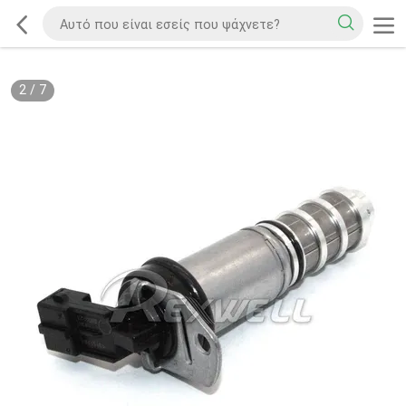
2
/
7