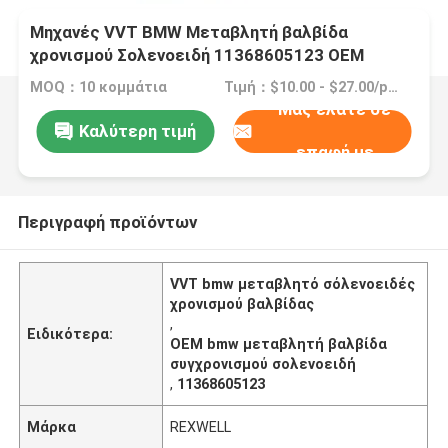
Μηχανές VVT BMW Μεταβλητή βαλβίδα
χρονισμού Σολενοειδή 11368605123 OEM
MOQ：10 κομμάτια
Τιμή：$10.00 - $27.00/pieces
Μας ελάτε σε
Καλύτερη τιμή
επαφή με
Περιγραφή προϊόντων
VVT bmw μεταβλητό σόλενοειδές
χρονισμού βαλβίδας
,
Ειδικότερα:
OEM bmw μεταβλητή βαλβίδα
συγχρονισμού σολενοειδή
,
11368605123
Μάρκα
REXWELL