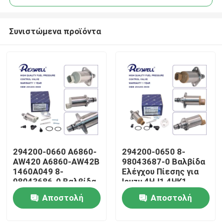
Συνιστώμενα προϊόντα
294200-0660 A6860-
294200-0650 8-
Σπίτι
AW420 A6860-AW42B
98043687-0 Βαλβίδα
1460A049 8-
Ελέγχου Πίεσης για
98043686-0 Βαλβίδα
Isuzu 4HJ1 4HK1
Προϊόντα
ελέγχου
6HK1
Αποστολή
Αποστολή
αναρρόφησης για την
Nissan Almera Navara
ερώτησης
ερώτησης
Βίντεο
NP300 X-Trail Primera