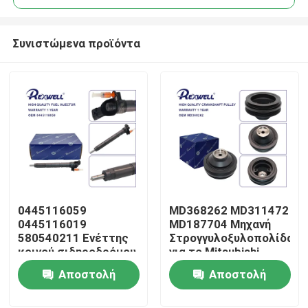
Συνιστώμενα προϊόντα
0445116059
MD368262 MD311472
Σπίτι
0445116019
MD187704 Μηχανή
580540211 Ενέττης
Στρογγυλοξυλοπολίδα
κοινού σιδηροδρόμου
για το Mitsubishi
Προϊόντα
για I-veco Fiat
Pajero 6G72 6G74
Αποστολή
Αποστολή
L200
ερώτησης
ερώτησης
Βίντεο