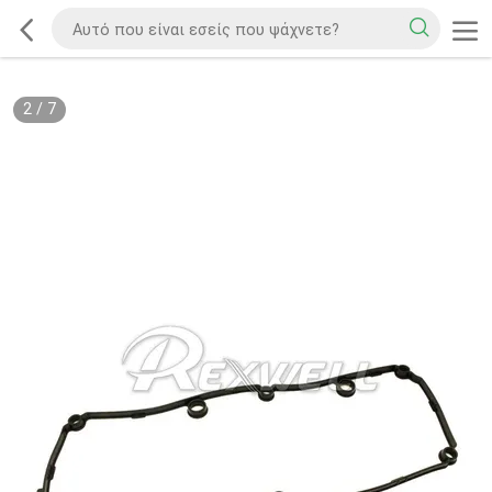
2
/
7