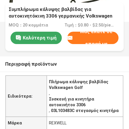
Συμπλήρωμα κάλυψης βαλβίδας για
αυτοκινητόκινη 3306 γερμανικής Volkswagen
Golf 03L103483C
MOQ：20 κομμάτια
Τιμή：$0.80 - $2.50/pieces
Μας ελάτε σε
Καλύτερη τιμή
επαφή με
Περιγραφή προϊόντων
Πλήρωμα κάλυψης βαλβίδας
Volkswagen Golf
,
Ειδικότερα:
Συσκευή για κινητήρα
αυτοκινήτου 3306
,
03L103483C στεγασμός κινητήρα
Μάρκα
REXWELL