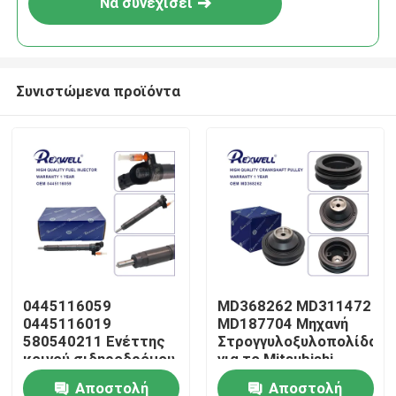
Να συνεχίσει
Συνιστώμενα προϊόντα
Σπίτι
0445116059
MD368262 MD311472
0445116019
MD187704 Μηχανή
Προϊόντα
580540211 Ενέττης
Στρογγυλοξυλοπολίδα
κοινού σιδηροδρόμου
για το Mitsubishi
για I-veco Fiat
Pajero 6G72 6G74
Αποστολή
Αποστολή
Βίντεο
L200