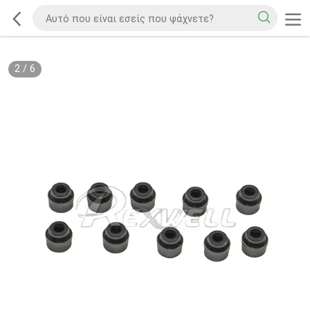
2
/
6