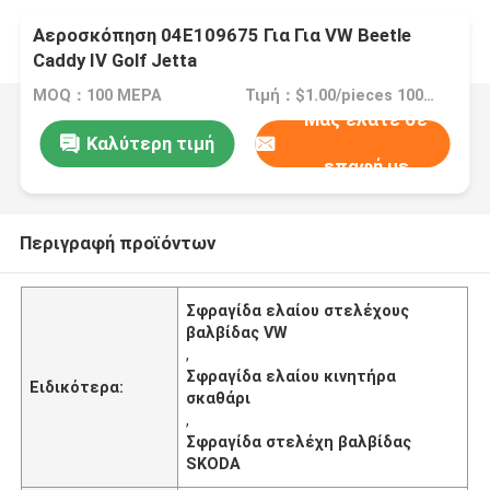
Αεροσκόπηση 04E109675 Για Για VW Beetle
Caddy IV Golf Jetta
MOQ：100 ΜΕΡΑ
Τιμή：$1.00/pieces 100-199 pieces
Μας ελάτε σε
Καλύτερη τιμή
επαφή με
Περιγραφή προϊόντων
Σφραγίδα ελαίου στελέχους
βαλβίδας VW
,
Σφραγίδα ελαίου κινητήρα
Ειδικότερα:
σκαθάρι
,
Σφραγίδα στελέχη βαλβίδας
SKODA