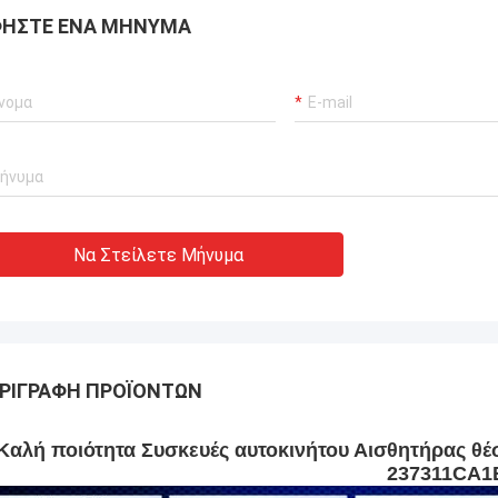
ΉΣΤΕ ΈΝΑ ΜΉΝΥΜΑ
Να Στείλετε Μήνυμα
ΡΙΓΡΑΦΉ ΠΡΟΪΌΝΤΩΝ
Καλή ποιότητα Συσκευές αυτοκινήτου Αισθητήρας θ
237311CA1