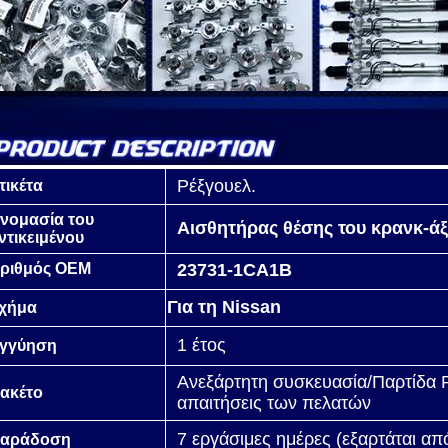
Ρέξγουελ.
τικέτα
νομασία του
Αισθητήρας θέσης του κρανκ-ά
ντικειμένου
ριθμός OEM
23731-1CA1B
Για τη Nissan
χήμα
1 έτος
γγύηση
Ανεξάρτητη συσκευασία/Παρτίδα
ακέτο
απαιτήσεις των πελατών
7 εργάσιμες ημέρες (εξαρτάται α
αράδοση