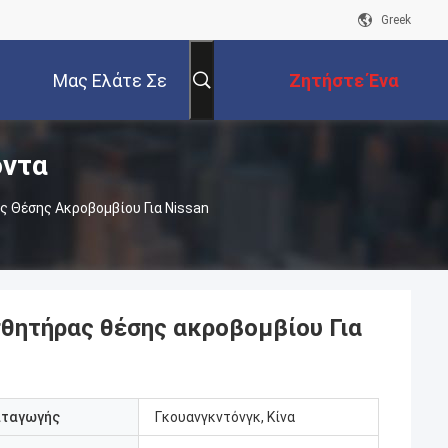
Greek
Μας Ελάτε Σε
Ζητήστε Ένα
όντα
Επαφή Με
Απόσπασμα
 Θέσης Ακροβομβίου Για Nissan
σθητήρας θέσης ακροβομβίου Για
αταγωγής
Γκουανγκντόνγκ, Κίνα