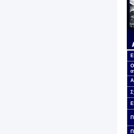
Ε
Ο
α
Α
Σ
Ε
Π
Π