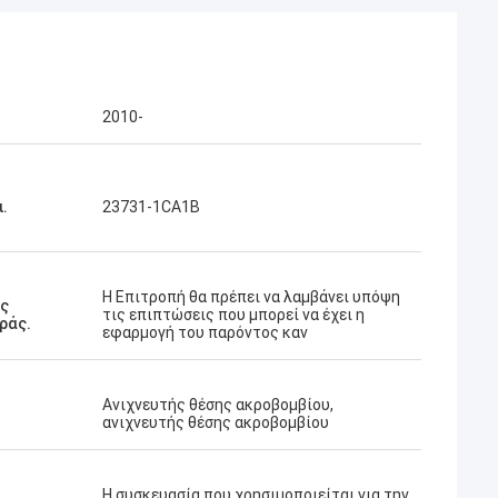
2010-
ι.
23731-1CA1B
Η Επιτροπή θα πρέπει να λαμβάνει υπόψη
ός
τις επιπτώσεις που μπορεί να έχει η
ράς.
εφαρμογή του παρόντος καν
Ανιχνευτής θέσης ακροβομβίου,
ανιχνευτής θέσης ακροβομβίου
Η συσκευασία που χρησιμοποιείται για την