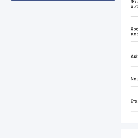
Φτι
αυτ
Χρ
πα
Δεί
Ναυ
Επι