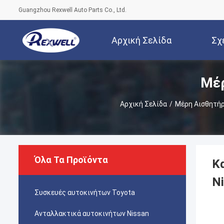
Guangzhou Rexwell Auto Parts Co., Ltd.
Αρχική Σελίδα
Σχ
Μέρ
Αρχική Σελίδα
/
Μέρη Αισθητή
Όλα Τα Προϊόντα
Κ
N
Συσκευές αυτοκινήτων Toyota
Ανταλλακτικά αυτοκινήτων Nissan