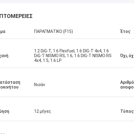
ΠΤΟΜΈΡΕΙΕΣ
ήμα
ΠΑΡΑΓΜΑΤΙΚΟ (F15)
Έτος
1.2 DiG-T, 1.6 Flexfuel, 1.6 DIG-T 4x4, 1.6
χανή
DiG-T NISMO RS, 1.6, 1.6 DIG-T NISMO RS
Όχι, όχ
4x4, 1.5, 1.6 LP
κατάσταση
Αριθμ
Νισάν
οκινήτου
αναφο
ύηση
12 μήνες
Τύπος