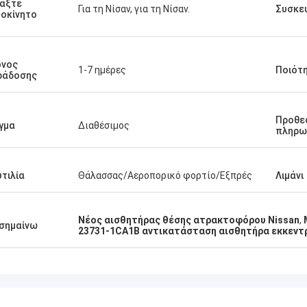
άξτε
Για τη Νίσαν, για τη Νίσαν.
Συσκε
οκίνητο
όνος
1-7 ημέρες
Ποιότ
ράδοσης
Προθε
γμα
Διαθέσιμος
πληρω
τιλία
Θάλασσας/Αεροπορικό φορτίο/Εξπρές
Λιμάνι
Νέος αισθητήρας θέσης ατρακτοφόρου Nissan
,
σημαίνω
23731-1CA1B αντικατάσταση αισθητήρα εκκεν