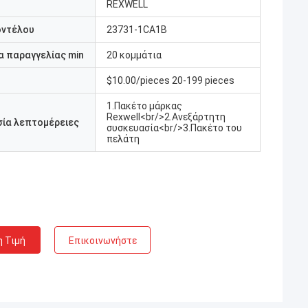
REXWELL
οντέλου
23731-1CA1B
 παραγγελίας min
20 κομμάτια
$10.00/pieces 20-199 pieces
1.Πακέτο μάρκας
Rexwell<br/>2.Ανεξάρτητη
ία λεπτομέρειες
συσκευασία<br/>3.Πακέτο του
πελάτη
η Τιμή
Επικοινωνήστε