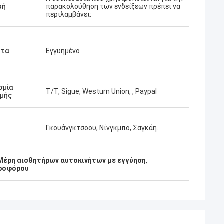
υή
παρακολούθηση των ενδείξεων πρέπει να
περιλαμβάνει:
ητα
Εγγυημένο
σμία
T/T, Sigue, Westurn Union, , Paypal
μής
Γκουάνγκτσοου, Νίνγκμπο, Σαγκάη.
Μέρη αισθητήρων αυτοκινήτων με εγγύηση
,
τροφόρου